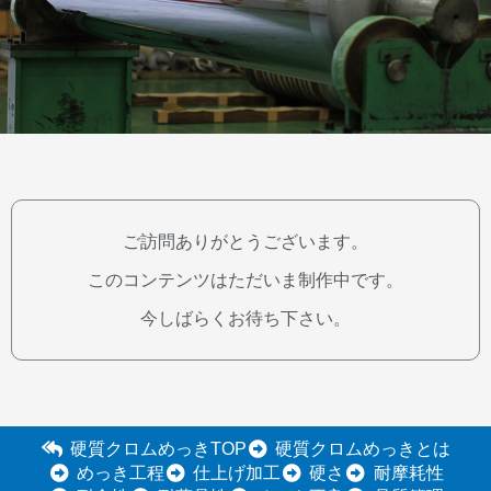
ご訪問ありがとうございます。
このコンテンツはただいま制作中です。
今しばらくお待ち下さい。
硬質クロムめっきTOP
硬質クロムめっきとは
めっき工程
仕上げ加工
硬さ
耐摩耗性