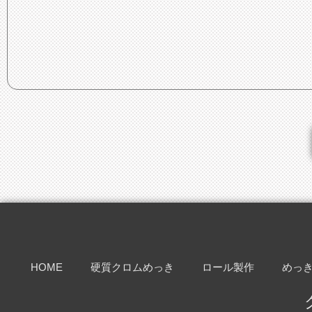
HOME
硬質クロムめっき
ロール製作
めっ