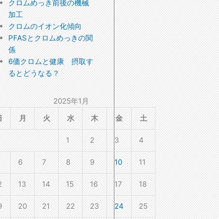
クロムめっき前後の機械
加工
クロムのイオン化傾向
PFASとクロムめっきの関
係
6価クロムと健康 摂取す
るとどうなる？
2025年1月
日
月
火
水
木
金
土
1
2
3
4
6
7
8
9
10
11
2
13
14
15
16
17
18
9
20
21
22
23
24
25