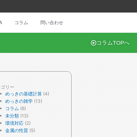
A
コラム
問い合わせ
コラムTOPへ
テゴリー
めっきの基礎計算
(4)
めっきの雑学
(13)
コラム
(6)
未分類
(13)
環境対応
(2)
金属の性質
(5)