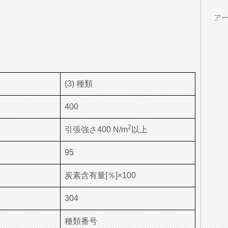
ア
(3) 種類
400
2
引張強さ400 N/m
以上
95
炭素含有量[％]×100
304
種類番号