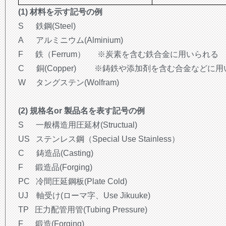
(1) 材料を示す記号の例
S 鉄鋼(Steel)
A アルミニウム(Alminium)
F 鉄（Ferrum） ※炭素を含む鉄合金に用いられる
C 銅(Copper) ※鋳鉄や添加剤を含む合金などに
W タングステン(Wolfram)
(2) 規格名or 製品名を表す記号の例
S 一般構造用圧延材(Structual)
US ステンレス鋼（Special Use Stainless）
C 鋳造品(Casting)
F 鍛造品(Forging)
PC 冷間圧延鋼板(Plate Cold)
UJ 軸受け(ローマ字、Use Jikuuke)
TP 圧力配管用管(Tubing Pressure)
F 鍛造(Forging)