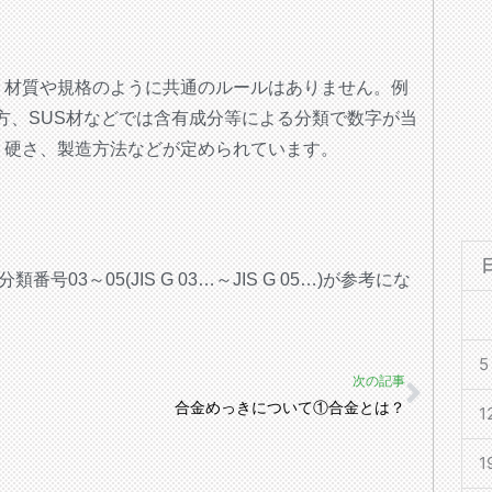
、材質や規格のように共通のルールはありません。例
方、SUS材などでは含有成分等による分類で数字が当
、硬さ、製造方法などが定められています。
03～05(JIS G 03…～JIS G 05…)が参考にな
。
5
Next
次の記事
合金めっきについて①合金とは？
1
1