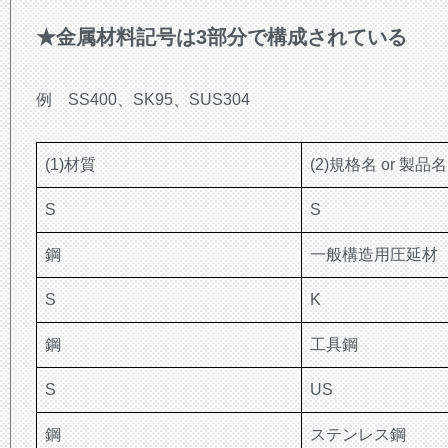
★金属材料記号は3部分で構成されている
例 SS400、SK95、SUS304
(1)材質
(2)規格名 or 製品名
S
S
鋼
一般構造用圧延材
S
K
鋼
工具鋼
S
US
鋼
ステンレス鋼