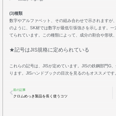
(3)種類
数字やアルファベット、その組み合わせで示されますが
のように、SK材では数字が最低引張強さを示します。一
てられています。この種類によって、成分の割合や形状
★記号はJIS規格に定められている
これらの記号は、JISが定めています。JISの鉄鋼部門G、分類番号
ります。JISハンドブックの目次を見るのもオススメです
Prev
前の記事
クロムめっき製品を長く使うコツ