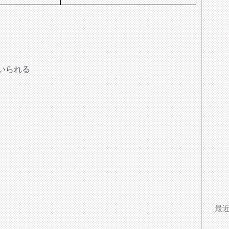
用いられる
最